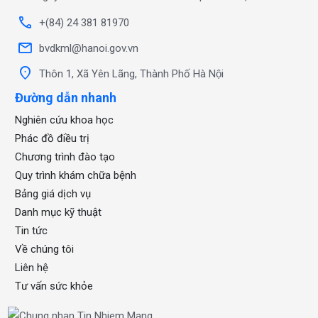
call
+(84) 24 381 81970
mail
bvdkml@hanoi.gov.vn
location_on
Thôn 1, Xã Yên Lãng, Thành Phố Hà Nội
Đường dẫn nhanh
Nghiên cứu khoa học
Phác đồ điều trị
Chương trình đào tạo
Quy trình khám chữa bệnh
Bảng giá dịch vụ
Danh mục kỹ thuật
Tin tức
Về chúng tôi
Liên hệ
Tư vấn sức khỏe