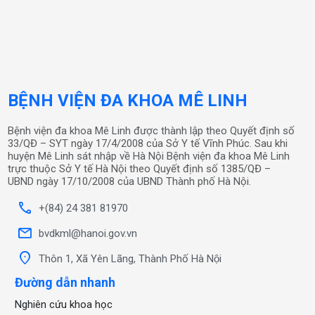
BỆNH VIỆN ĐA KHOA MÊ LINH
Bệnh viện đa khoa Mê Linh được thành lập theo Quyết định số
33/QĐ – SYT ngày 17/4/2008 của Sở Y tế Vĩnh Phúc. Sau khi
huyện Mê Linh sát nhập về Hà Nội Bệnh viện đa khoa Mê Linh
trực thuộc Sở Y tế Hà Nội theo Quyết định số 1385/QĐ –
UBND ngày 17/10/2008 của UBND Thành phố Hà Nội.
call
+(84) 24 381 81970
mail
bvdkml@hanoi.gov.vn
location_on
Thôn 1, Xã Yên Lãng, Thành Phố Hà Nội
Đường dẫn nhanh
Nghiên cứu khoa học