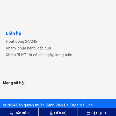
OKFUN
OKFUN
OKFUN
Liên hệ
Hoạt động 24/24h
Khám, chữa bệnh, cấp cứu
Khám BHYT tất cả các ngày trong tuần
Mạng xã hội
© 2024 Bản quyền thuộc Bệnh Viện Đa Khoa Mê Linh
BỆNH VIỆN ĐA KHOA MÊ LINH
- MELINH GENERAL HOSPITAL
CẤP CỨU
LIÊN HỆ
ĐẶT LỊCH