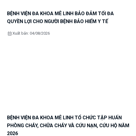
BỆNH VIỆN ĐA KHOA MÊ LINH BẢO ĐẢM TỐI ĐA
QUYỀN LỢI CHO NGƯỜI BỆNH BẢO HIỂM Y TẾ
calendar_month
Xuất bản: 04/08/2026
BỆNH VIỆN ĐA KHOA MÊ LINH TỔ CHỨC TẬP HUẤN
PHÒNG CHÁY, CHỮA CHÁY VÀ CỨU NẠN, CỨU HỘ NĂM
2026