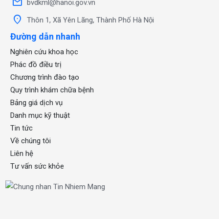
mail
bvdkml@hanoi.gov.vn
location_on
Thôn 1, Xã Yên Lãng, Thành Phố Hà Nội
Đường dẫn nhanh
Nghiên cứu khoa học
Phác đồ điều trị
Chương trình đào tạo
Quy trình khám chữa bệnh
Bảng giá dịch vụ
Danh mục kỹ thuật
Tin tức
Về chúng tôi
Liên hệ
Tư vấn sức khỏe
xổ số one