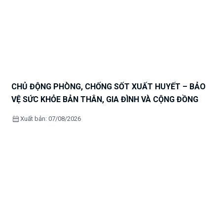
CHỦ ĐỘNG PHÒNG, CHỐNG SỐT XUẤT HUYẾT – BẢO
VỆ SỨC KHỎE BẢN THÂN, GIA ĐÌNH VÀ CỘNG ĐỒNG
calendar_month
Xuất bản: 07/08/2026