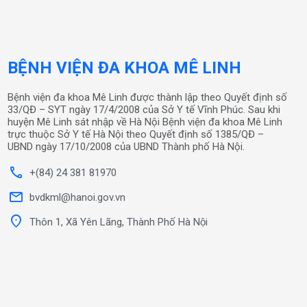
BỆNH VIỆN ĐA KHOA MÊ LINH
Bệnh viện đa khoa Mê Linh được thành lập theo Quyết định số
33/QĐ – SYT ngày 17/4/2008 của Sở Y tế Vĩnh Phúc. Sau khi
huyện Mê Linh sát nhập về Hà Nội Bệnh viện đa khoa Mê Linh
trực thuộc Sở Y tế Hà Nội theo Quyết định số 1385/QĐ –
UBND ngày 17/10/2008 của UBND Thành phố Hà Nội.
call
+(84) 24 381 81970
mail
bvdkml@hanoi.gov.vn
location_on
Thôn 1, Xã Yên Lãng, Thành Phố Hà Nội