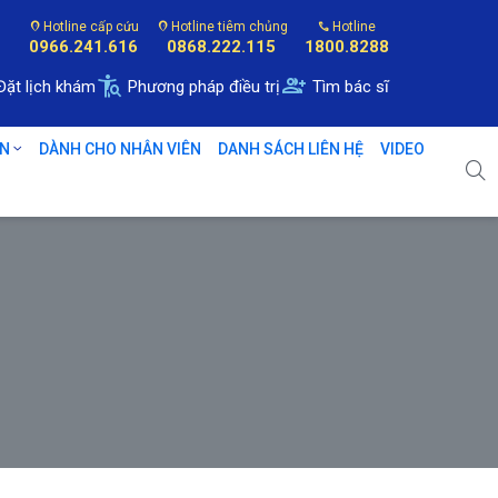
location_on
Hotline cấp cứu
location_on
Hotline tiêm chủng
call
Hotline
0966.241.616
0868.222.115
1800.8288
conditions
group_add
Đặt lịch khám
Phương pháp điều trị
Tìm bác sĩ
ÂN
DÀNH CHO NHÂN VIÊN
DANH SÁCH LIÊN HỆ
VIDEO