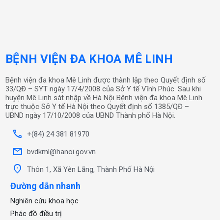
BỆNH VIỆN ĐA KHOA MÊ LINH
Bệnh viện đa khoa Mê Linh được thành lập theo Quyết định số
33/QĐ – SYT ngày 17/4/2008 của Sở Y tế Vĩnh Phúc. Sau khi
huyện Mê Linh sát nhập về Hà Nội Bệnh viện đa khoa Mê Linh
trực thuộc Sở Y tế Hà Nội theo Quyết định số 1385/QĐ –
UBND ngày 17/10/2008 của UBND Thành phố Hà Nội.
call
+(84) 24 381 81970
mail
bvdkml@hanoi.gov.vn
location_on
Thôn 1, Xã Yên Lãng, Thành Phố Hà Nội
Đường dẫn nhanh
Nghiên cứu khoa học
Phác đồ điều trị