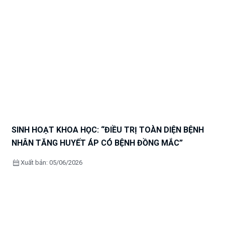
SINH HOẠT KHOA HỌC: “ĐIỀU TRỊ TOÀN DIỆN BỆNH
NHÂN TĂNG HUYẾT ÁP CÓ BỆNH ĐỒNG MẮC”
calendar_month
Xuất bản: 05/06/2026