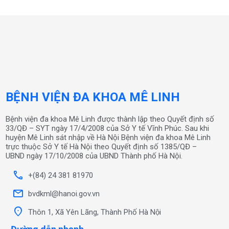
BỆNH VIỆN ĐA KHOA MÊ LINH
Bệnh viện đa khoa Mê Linh được thành lập theo Quyết định số
33/QĐ – SYT ngày 17/4/2008 của Sở Y tế Vĩnh Phúc. Sau khi
huyện Mê Linh sát nhập về Hà Nội Bệnh viện đa khoa Mê Linh
trực thuộc Sở Y tế Hà Nội theo Quyết định số 1385/QĐ –
UBND ngày 17/10/2008 của UBND Thành phố Hà Nội.
call
+(84) 24 381 81970
mail
bvdkml@hanoi.gov.vn
location_on
Thôn 1, Xã Yên Lãng, Thành Phố Hà Nội