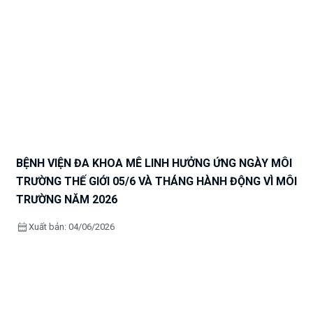
BỆNH VIỆN ĐA KHOA MÊ LINH HƯỞNG ỨNG NGÀY MÔI
TRƯỜNG THẾ GIỚI 05/6 VÀ THÁNG HÀNH ĐỘNG VÌ MÔI
TRƯỜNG NĂM 2026
calendar_month
Xuất bản: 04/06/2026