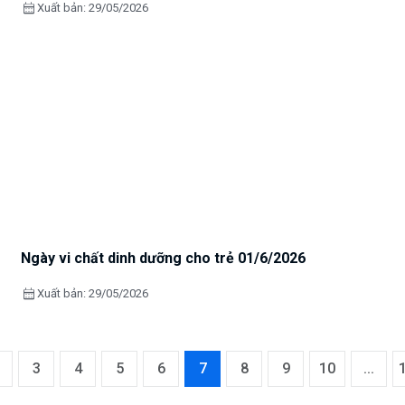
calendar_month
Xuất bản: 29/05/2026
Ngày vi chất dinh dưỡng cho trẻ 01/6/2026
calendar_month
Xuất bản: 29/05/2026
3
4
5
6
7
8
9
10
...