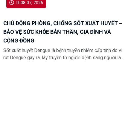
BẢO VỆ SỨC KHỎE BẢN THÂN, GIA ĐÌNH VÀ
CỘNG ĐỒNG
Sốt xuất huyết Dengue là bệnh truyền nhiễm cấp tính do vi
rút Dengue gây ra, lây truyền từ người bệnh sang người lành
qua muỗi vằn Aedes. Hằng năm, bệnh thường gia tăng vào
mùa mưa, đặc biệt trong giai đoạn từ tháng 7 đến tháng 11.
Th08 07, 2026