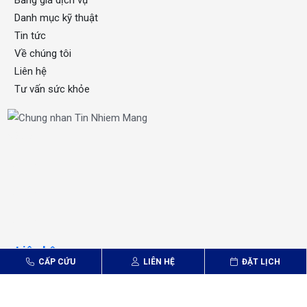
Tư vấn sức khỏe
xổ số one
OKFUN
OKFUN
OKFUN
Liên hệ
Hoạt động 24/24h
Khám, chữa bệnh, cấp cứu
Khám BHYT tất cả các ngày trong tuần
CẤP CỨU
LIÊN HỆ
ĐẶT LỊCH