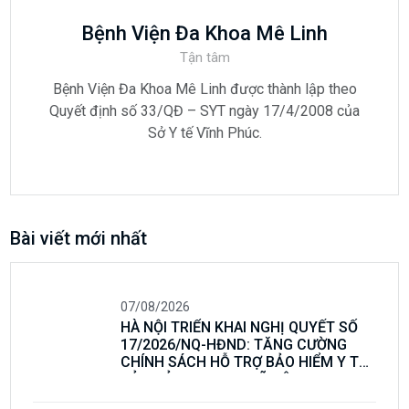
Quyết định số 33/QĐ – SYT ngày 17/4/2008 của
Sở Y tế Vĩnh Phúc.
Bài viết mới nhất
07/08/2026
HÀ NỘI TRIỂN KHAI NGHỊ QUYẾT SỐ
17/2026/NQ-HĐND: TĂNG CƯỜNG
CHÍNH SÁCH HỖ TRỢ BẢO HIỂM Y TẾ,
BẢO ĐẢM AN SINH XÃ HỘI
07/08/2026
Thông báo tuyển dụng lao động hợp
đồng vào làm việc tại Bệnh viện đa
khoa Mê Linh