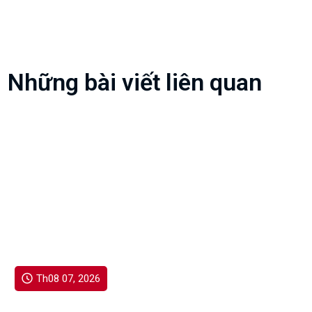
Những bài viết liên quan
Th08 07, 2026
HÀ NỘI TRIỂN KHAI NGHỊ QUYẾT SỐ 17/2026/NQ-
HĐND: TĂNG CƯỜNG CHÍNH SÁCH HỖ TRỢ BẢO
HIỂM Y TẾ, BẢO ĐẢM AN SINH XÃ HỘI