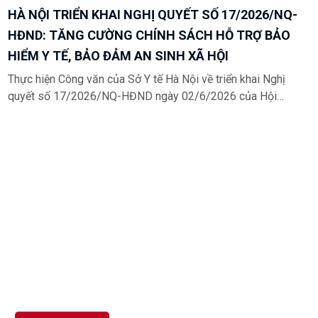
Thực hiện Công văn của Sở Y tế Hà Nội về triển khai Nghị
quyết số 17/2026/NQ-HĐND ngày 02/6/2026 của Hội
đồng nhân dân thành phố Hà Nội và Công văn số
3499/UBND-KGVX ngày 14/7/2026 của UBND thành phố
Hà Nội, Bệnh viện Đa khoa Mê Linh đẩy mạnh công tác
tuyên truyền nhằm nâng cao nhận thức của cán bộ y tế,
người bệnh và Nhân dân về chính sách hỗ trợ bảo hiểm y tế
(BHYT)
Th08 07, 2026
CHỦ ĐỘNG PHÒNG, CHỐNG SỐT XUẤT HUYẾT –