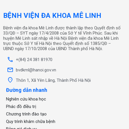
33/QĐ – SYT ngày 17/4/2008 của Sở Y tế Vĩnh Phúc. Sau khi
huyện Mê Linh sát nhập về Hà Nội Bệnh viện đa khoa Mê Linh
trực thuộc Sở Y tế Hà Nội theo Quyết định số 1385/QĐ –
UBND ngày 17/10/2008 của UBND Thành phố Hà Nội.
call
+(84) 24 381 81970
mail
bvdkml@hanoi.gov.vn
location_on
Thôn 1, Xã Yên Lãng, Thành Phố Hà Nội
Đường dẫn nhanh
Nghiên cứu khoa học
Phác đồ điều trị
Chương trình đào tạo
Quy trình khám chữa bệnh
Bảng giá dịch vụ
Danh mục kỹ thuật
Tin tức
Về chúng tôi
Liên hệ