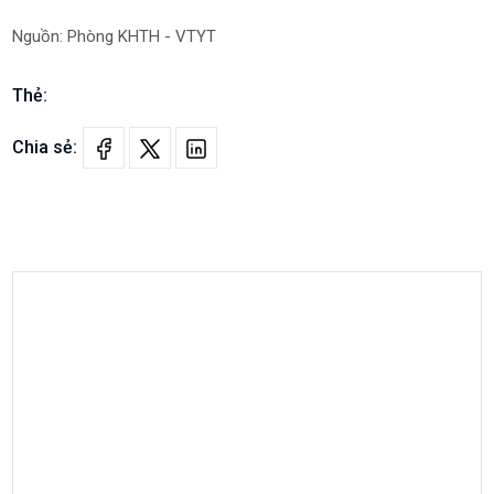
Chia sẻ:
Bệnh Viện Đa Khoa Mê Linh
Tận tâm
Bệnh Viện Đa Khoa Mê Linh được thành lập theo