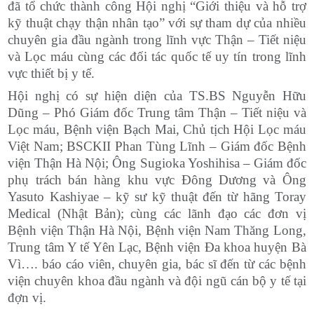
đã tổ chức thành công Hội nghị “Giới thiệu và hỗ trợ
kỹ thuật chạy thận nhân tạo” với sự tham dự của nhiều
chuyên gia đầu ngành trong lĩnh vực Thận – Tiết niệu
và Lọc máu cùng các đối tác quốc tế uy tín trong lĩnh
vực thiết bị y tế.
Hội nghị có sự hiện diện của TS.BS Nguyễn Hữu
Dũng – Phó Giám đốc Trung tâm Thận – Tiết niệu và
Lọc máu, Bệnh viện Bạch Mai, Chủ tịch Hội Lọc máu
Việt Nam; BSCKII Phan Tùng Lĩnh – Giám đốc Bệnh
viện Thận Hà Nội; Ông Sugioka Yoshihisa – Giám đốc
phụ trách bán hàng khu vực Đông Dương và Ông
Yasuto Kashiyae – kỹ sư kỹ thuật đến từ hãng Toray
Medical (Nhật Bản); cùng các lãnh đạo các đơn vị
Bệnh viện Thận Hà Nội, Bệnh viện Nam Thăng Long,
Trung tâm Y tế Yên Lạc, Bệnh viện Đa khoa huyện Bà
Vì…. báo cáo viên, chuyên gia, bác sĩ đến từ các bệnh
viện chuyên khoa đầu ngành và đội ngũ cán bộ y tế tại
đợn vị.