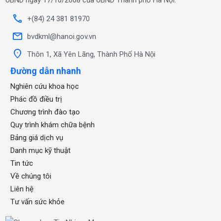
UBND ngày 17/10/2008 của UBND Thành phố Hà Nội.
call
+(84) 24 381 81970
mail
bvdkml@hanoi.gov.vn
location_on
Thôn 1, Xã Yên Lãng, Thành Phố Hà Nội
Đường dẫn nhanh
Nghiên cứu khoa học
Phác đồ điều trị
Chương trình đào tạo
Quy trình khám chữa bệnh
Bảng giá dịch vụ
Danh mục kỹ thuật
Tin tức
Về chúng tôi
Liên hệ
Tư vấn sức khỏe