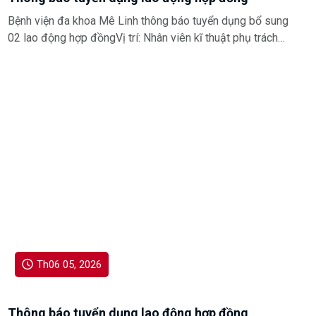
Bệnh viện đa khoa Mê Linh thông báo tuyển dụng bổ sung
02 lao động hợp đồngVị trí: Nhân viên kĩ thuật phụ trách
công tác điện nướcYêu cầu: Tốt nghiệp trung cấp chuyên
ngành kỹ thuật trở lên Ưu tiên ứng viên đã có kinh
nghiệmLiên hệ: đ/c Triệu Thị Trang - Trưởng phòng
TCCB&HCQT. Số điện thoại: 0988.277.644 để biết thêm chi
tiết
Th06 05, 2026
Thông báo tuyển dụng lao động hợp đồng