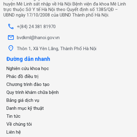
huyện Mê Linh sát nhập về Hà Nội Bệnh viện đa khoa Mê Linh
trực thuộc Sở Y tế Hà Nội theo Quyết định số 1385/QĐ –
UBND ngày 17/10/2008 của UBND Thành phố Hà Nội.
call
+(84) 24 381 81970
mail
bvdkml@hanoi.gov.vn
location_on
Thôn 1, Xã Yên Lãng, Thành Phố Hà Nội
Đường dẫn nhanh
Nghiên cứu khoa học
Phác đồ điều trị
Chương trình đào tạo
Quy trình khám chữa bệnh
Bảng giá dịch vụ
Danh mục kỹ thuật
Tin tức
Về chúng tôi
Liên hệ