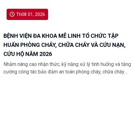
Th08 01, 2026
BỆNH VIỆN ĐA KHOA MÊ LINH TỔ CHỨC TẬP
HUẤN PHÒNG CHÁY, CHỮA CHÁY VÀ CỨU NẠN,
CỨU HỘ NĂM 2026
Nhằm nâng cao nhận thức, kỹ năng xử lý tình huống và tăng
cường công tác bảo đảm an toàn phòng cháy, chữa cháy
trong môi trường khám, chữa bệnh, Bệnh viện Đa khoa Mê
Linh đã tổ chức chương trình tập huấn Phòng cháy, chữa
cháy và Cứu nạn, cứu hộ năm 2026 dành cho toàn thể cán
bộ, viên chức và người lao động trong bệnh viện.