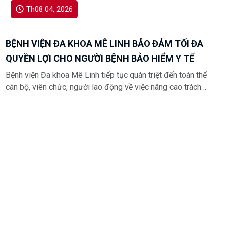
Th08 04, 2026
BỆNH VIỆN ĐA KHOA MÊ LINH BẢO ĐẢM TỐI ĐA
QUYỀN LỢI CHO NGƯỜI BỆNH BẢO HIỂM Y TẾ
Bệnh viện Đa khoa Mê Linh tiếp tục quán triệt đến toàn thể
cán bộ, viên chức, người lao động về việc nâng cao trách
nhiệm phục vụ, đảm bảo mọi người bệnh tham gia bảo
hiểm y tế được hưởng đầy đủ, đúng quy định các quyền lợi
khi đến khám, chữa bệnh.