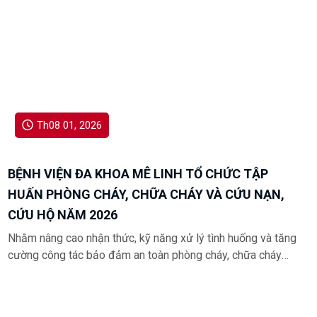
Th08 01, 2026
BỆNH VIỆN ĐA KHOA MÊ LINH TỔ CHỨC TẬP
HUẤN PHÒNG CHÁY, CHỮA CHÁY VÀ CỨU NẠN,
CỨU HỘ NĂM 2026
Nhằm nâng cao nhận thức, kỹ năng xử lý tình huống và tăng
cường công tác bảo đảm an toàn phòng cháy, chữa cháy
trong môi trường khám, chữa bệnh, Bệnh viện Đa khoa Mê
Linh đã tổ chức chương trình tập huấn Phòng cháy, chữa
cháy và Cứu nạn, cứu hộ năm 2026 dành cho toàn thể cán