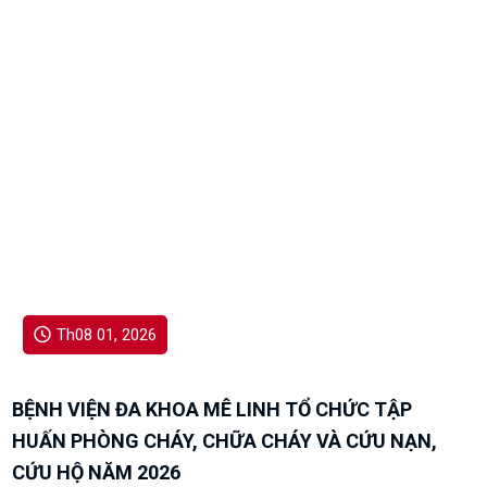
nhiệm phục vụ, đảm bảo mọi người bệnh tham gia bảo
hiểm y tế được hưởng đầy đủ, đúng quy định các quyền lợi
khi đến khám, chữa bệnh.
Th08 01, 2026
BỆNH VIỆN ĐA KHOA MÊ LINH TỔ CHỨC TẬP
HUẤN PHÒNG CHÁY, CHỮA CHÁY VÀ CỨU NẠN,
CỨU HỘ NĂM 2026