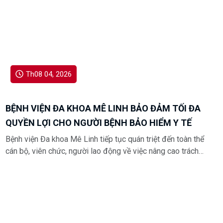
Th08 04, 2026
BỆNH VIỆN ĐA KHOA MÊ LINH BẢO ĐẢM TỐI ĐA
QUYỀN LỢI CHO NGƯỜI BỆNH BẢO HIỂM Y TẾ
Bệnh viện Đa khoa Mê Linh tiếp tục quán triệt đến toàn thể
cán bộ, viên chức, người lao động về việc nâng cao trách
nhiệm phục vụ, đảm bảo mọi người bệnh tham gia bảo
hiểm y tế được hưởng đầy đủ, đúng quy định các quyền lợi
khi đến khám, chữa bệnh.