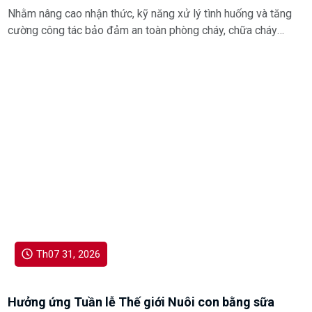
Nhằm nâng cao nhận thức, kỹ năng xử lý tình huống và tăng
cường công tác bảo đảm an toàn phòng cháy, chữa cháy
trong môi trường khám, chữa bệnh, Bệnh viện Đa khoa Mê
Linh đã tổ chức chương trình tập huấn Phòng cháy, chữa
cháy và Cứu nạn, cứu hộ năm 2026 dành cho toàn thể cán
bộ, viên chức và người lao động trong bệnh viện.
Th07 31, 2026
Hưởng ứng Tuần lễ Thế giới Nuôi con bằng sữa