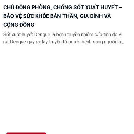
CHỦ ĐỘNG PHÒNG, CHỐNG SỐT XUẤT HUYẾT –
BẢO VỆ SỨC KHỎE BẢN THÂN, GIA ĐÌNH VÀ
CỘNG ĐỒNG
Sốt xuất huyết Dengue là bệnh truyền nhiễm cấp tính do vi
rút Dengue gây ra, lây truyền từ người bệnh sang người lành
qua muỗi vằn Aedes. Hằng năm, bệnh thường gia tăng vào
mùa mưa, đặc biệt trong giai đoạn từ tháng 7 đến tháng 11.