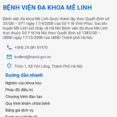
BỆNH VIỆN ĐA KHOA MÊ LINH
Bệnh viện đa khoa Mê Linh được thành lập theo Quyết định số
33/QĐ – SYT ngày 17/4/2008 của Sở Y tế Vĩnh Phúc. Sau khi
huyện Mê Linh sát nhập về Hà Nội Bệnh viện đa khoa Mê Linh
trực thuộc Sở Y tế Hà Nội theo Quyết định số 1385/QĐ –
UBND ngày 17/10/2008 của UBND Thành phố Hà Nội.
call
+(84) 24 381 81970
mail
bvdkml@hanoi.gov.vn
location_on
Thôn 1, Xã Yên Lãng, Thành Phố Hà Nội
Đường dẫn nhanh
Nghiên cứu khoa học
Phác đồ điều trị
Chương trình đào tạo
Quy trình khám chữa bệnh
Bảng giá dịch vụ